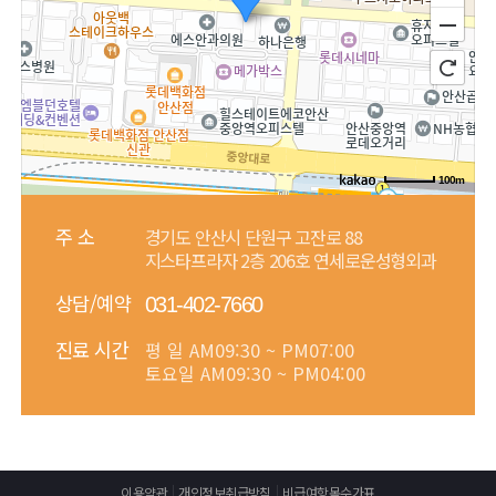
100m
주 소
경기도 안산시 단원구 고잔로 88
지스타프라자 2층 206호 연세로운성형외과
상담/예약
031-402-7660
진료 시간
평 일
AM09:30 ~ PM07:00
토요일
AM09:30 ~ PM04:00
이용약관
개인정보취급방침
비급여항목수가표