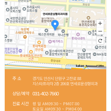
연세로운성형외과의원
100m
주 소
경기도 안산시 단원구 고잔로 88
지스타프라자 2층 206호 연세로운성형외과
상담/예약
031-402-7660
진료 시간
평 일
AM09:30 ~ PM07:00
토요일
AM09:30 ~ PM04:00