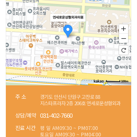
연세로운성형외과의원
100m
주 소
경기도 안산시 단원구 고잔로 88
지스타프라자 2층 206호 연세로운성형외과
상담/예약
031-402-7660
진료 시간
평 일
AM09:30 ~ PM07:00
토요일
AM09:30 ~ PM04:00