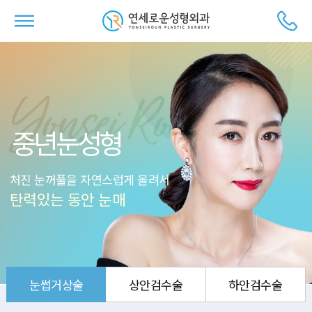
중년눈성형
처진 눈꺼풀을 자연스럽게 올려서
탄력있는 동안 눈매
눈썹거상술
상안검수술
하안검수술