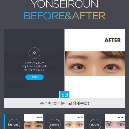
정면
눈성형(절개눈매교정재수술)