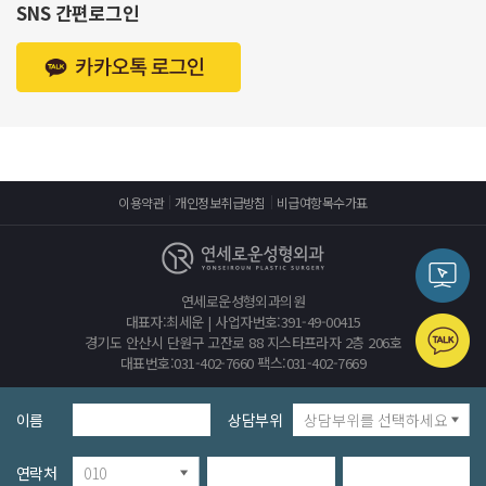
SNS 간편로그인
이용약관
개인정보취급방침
비급여항목수가표
연세로운성형외과의원
대표자:최세운 | 사업자번호:391-49-00415
경기도 안산시 단원구 고잔로 88 지스타프라자 2층 206호
대표번호:031-402-7660 팩스:031-402-7669
이름
상담부위
연락처