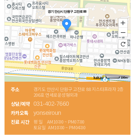
경기 안산시 단원구 고잔로 88
100m
주소
경기도 안산시 단원구 고잔로 88 지스타프라자 2층
206호 연세로운성형외과
상담/예약
031-402-7660
카카오톡
yonseiroun
진료 시간
평 일
AM10:00 ~ PM07:00
토요일
AM10:00 ~ PM04:00