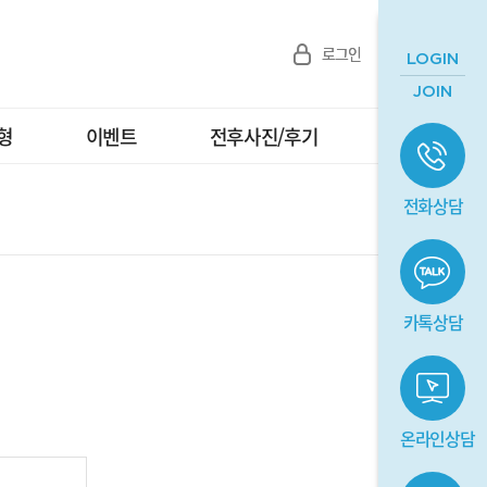
ember/login.php
on line
47
로그인
로그인
회원가입
회원가입
LOGIN
b/php') in
/home/yrps/www/member/login.php
on line
47
JOIN
형
이벤트
전후사진/후기
상담/예약
전화상담
카톡상담
온라인상담