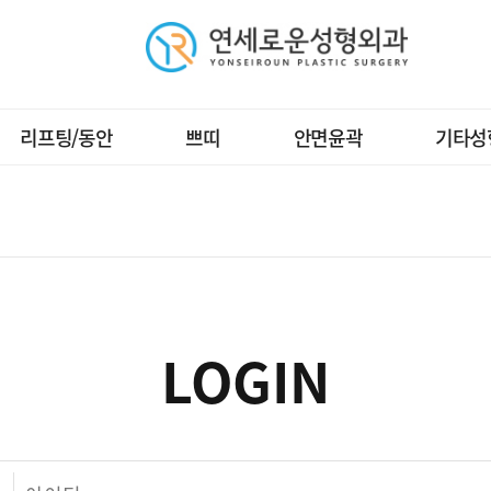
주요메뉴바로가기
본문바로가기
 to open stream: No such file or directory in
/home/yrps/www/m
op.php' for inclusion (include_path='.:/usr/local/php_5.2.17/li
리프팅/동안
쁘띠
안면윤곽
기타성
LOGIN