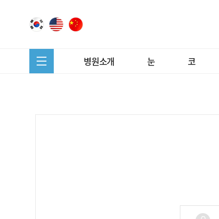
Warning
: include(member_top.php) [
function.include
]: failed
Warning
: include() [
function.include
]: Failed opening 'member_t
병원소개
눈
코