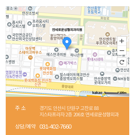
연세로운성형외과의원
100m
주 소
경기도 안산시 단원구 고잔로 88
지스타프라자 2층 206호 연세로운성형외과
상담/예약
031-402-7660