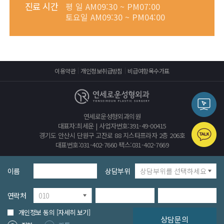
진료 시간
평 일
AM09:30 ~ PM07:00
토요일
AM09:30 ~ PM04:00
이용약관
개인정보취급방침
비급여항목수가표
연세로운성형외과의원
대표자:최세운 | 사업자번호:391-49-00415
경기도 안산시 단원구 고잔로 88 지스타프라자 2층 206호
대표번호:031-402-7660 팩스:031-402-7669
이름
상담부위
연락처
개인정보 동의
[자세히 보기]