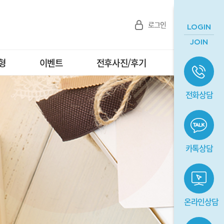
로그인
로그인
회원가입
회원가입
LOGIN
JOIN
형
이벤트
전후사진/후기
상담/예약
전화상담
카톡상담
온라인상담