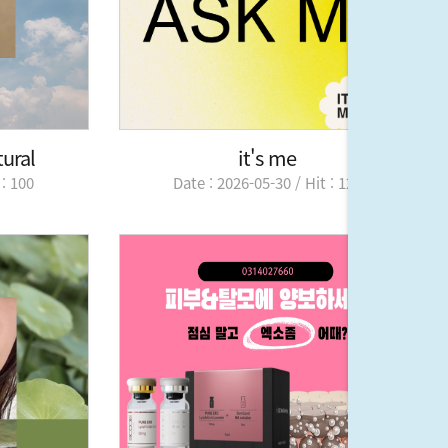
tural
it's me
 : 100
Date : 2026-05-30 / Hit : 127