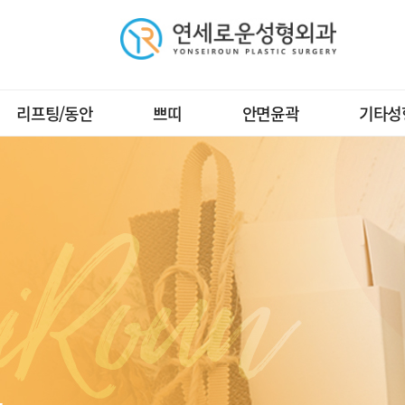
주요메뉴바로가기
본문바로가기
리프팅/동안
쁘띠
안면윤곽
기타성
트