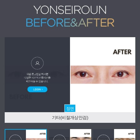
정면
기타(비절개상안검)