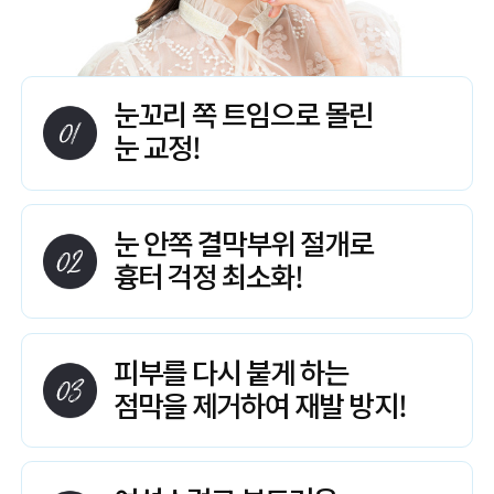
눈꼬리 쪽 트임으로 몰린
눈 교정!
눈 안쪽 결막부위 절개로
흉터 걱정 최소화!
피부를 다시 붙게 하는
점막을 제거하여 재발 방지!