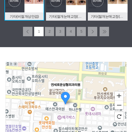
기타(비절개상안검)
기타(절개눈매교정(눈두덩이지방재배치))
기타(절개눈매교정(속쌍))
1
2
3
4
5
연세로운성형외과의원