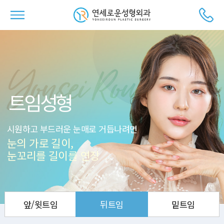
트임성형
시원하고 부드러운 눈매로 거듭나려면
눈의 가로 길이,
눈꼬리를 길이를 연장
앞/윗트임
뒤트임
밑트임